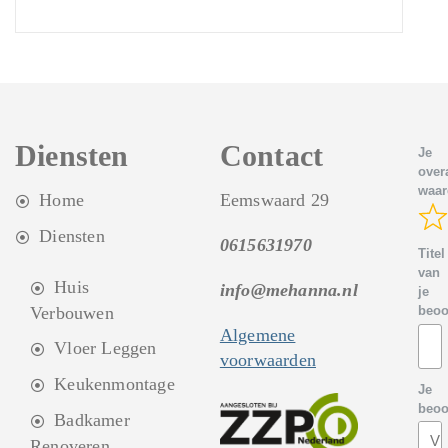
Diensten
Contact
Je
overa
waar
Home
Eemswaard 29
Diensten
0615631970
Titel
van
Huis
info@mehanna.nl
je
Verbouwen
beoo
Algemene
Vloer Leggen
voorwaarden
Keukenmontage
Je
beoo
Badkamer
Renoveren