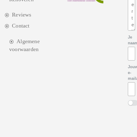
Reviews
Contact
Je
Algemene
naa
voorwaarden
Jou
e-
mail