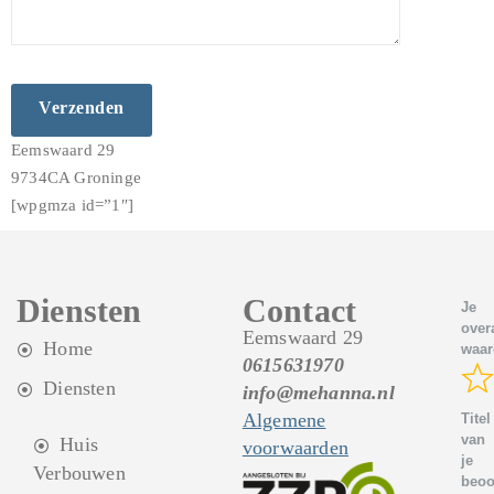
Eemswaard 29
9734CA Groninge
[wpgmza id=”1″]
Diensten
Contact
Je
overa
Eemswaard 29
Home
waar
0615631970
Diensten
info@mehanna.nl
Algemene
Titel
van
Huis
voorwaarden
je
Verbouwen
beoo