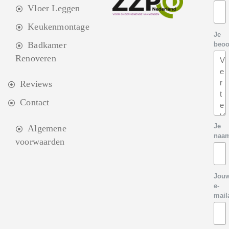
Vloer Leggen
Keukenmontage
Je
Badkamer
beoo
Renoveren
Reviews
Contact
Je
Algemene
naa
voorwaarden
Jou
e-
mail