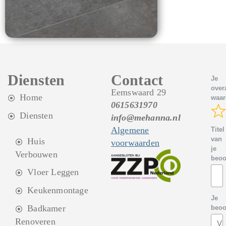
Diensten
Contact
Je
overa
Eemswaard 29
Home
waar
0615631970
Diensten
info@mehanna.nl
Algemene
Titel
van
Huis
voorwaarden
je
Verbouwen
beoo
Vloer Leggen
Keukenmontage
Je
Badkamer
beoo
Renoveren