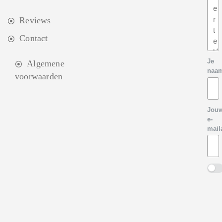
Reviews
Contact
Je
Algemene
naa
voorwaarden
Jou
e-
mail