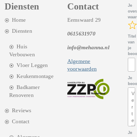
Diensten
Contact
Je
overa
waar
Home
Eemswaard 29
Diensten
0615631970
Titel
van
Huis
info@mehanna.nl
je
Verbouwen
beoo
Algemene
Vloer Leggen
voorwaarden
Keukenmontage
Je
beoo
Badkamer
Renoveren
Reviews
Contact
Je
Algemene