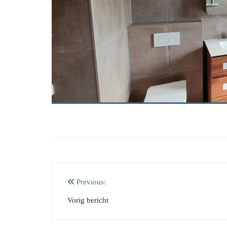
Bericht
Previous:
navigatie
Vorig bericht