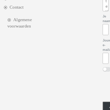
Contact
Je
Algemene
naa
voorwaarden
Jou
e-
mail