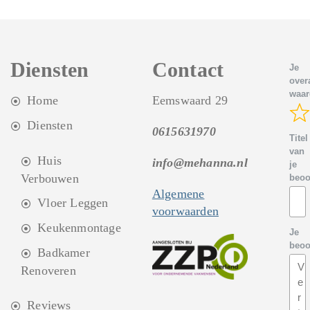
Diensten
Contact
Je
overa
waar
Home
Eemswaard 29
Diensten
0615631970
Titel
van
Huis
info@mehanna.nl
je
Verbouwen
beoo
Algemene
Vloer Leggen
voorwaarden
Keukenmontage
Je
beoo
Badkamer
Renoveren
Reviews