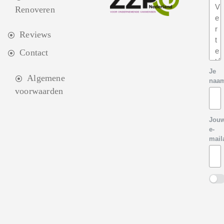
Renoveren
Reviews
Contact
Je
Algemene
naa
voorwaarden
Jou
e-
mail