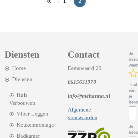
1
2
paginering
Diensten
Contact
Je
overa
waar
Home
Eemswaard 29
Diensten
0615631970
Titel
van
Huis
info@mehanna.nl
je
Verbouwen
beoo
Algemene
Vloer Leggen
voorwaarden
Keukenmontage
Je
beoo
Badkamer